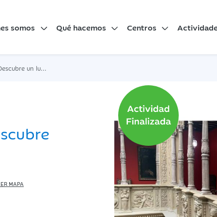
nes somos
Qué hacemos
Centros
Actividad
bre un lugar único
escubre
ER MAPA