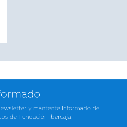
nformado
newsletter y mantente informado de
tos de Fundación Ibercaja.