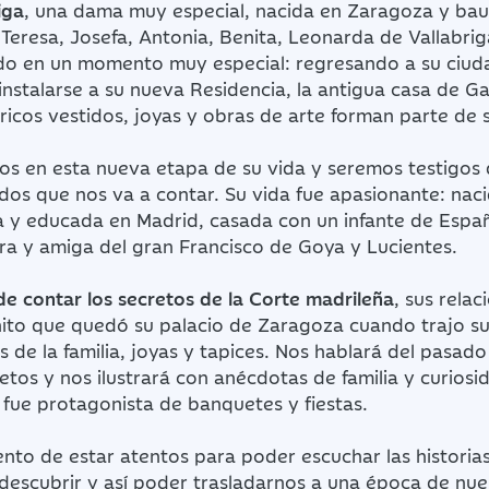
iga
, una dama muy especial, nacida en Zaragoza y bau
eresa, Josefa, Antonia, Benita, Leonarda de Vallabrig
o en un momento muy especial: regresando a su ciuda
stalarse a su nueva Residencia, la antigua casa de Ga
ricos vestidos, joyas y obras de arte forman parte de 
 en esta nueva etapa de su vida y seremos testigos 
rdos que nos va a contar. Su vida fue apasionante: naci
a y educada en Madrid, casada con un infante de Espa
tura y amiga del gran Francisco de Goya y Lucientes.
de
contar los secretos de la Corte madrileña
, sus relac
nito que quedó su palacio de Zaragoza cuando trajo s
s de la familia, joyas y tapices. Nos hablará del pasado
etos y nos ilustrará con anécdotas de familia y curiosi
 fue protagonista de banquetes y fiestas.
nto de estar atentos para poder escuchar las historia
descubrir y así poder trasladarnos a una época de nue