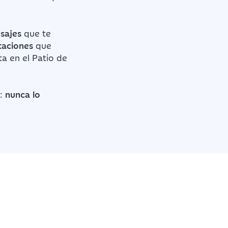
nsajes
que te
taciones
que
ta en el Patio de
o:
nunca lo