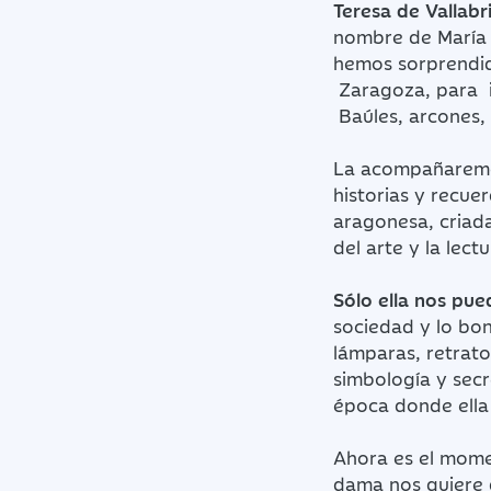
Teresa de Vallabr
nombre de María T
hemos sorprendid
Zaragoza, para in
Baúles, arcones, 
La acompañaremos
historias y recue
aragonesa, criad
del arte y la lec
Sólo ella nos pue
sociedad y lo bo
lámparas, retrato
simbología y secr
época
donde ella
Ahora es el mome
dama nos quiere 