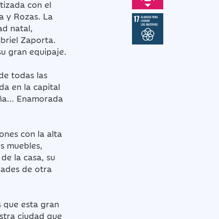
tizada con el
a y Rozas. La
d natal,
briel Zaporta.
su gran equipaje.
de todas las
da en la capital
ña... Enamorada
iones con la alta
us muebles,
 de la casa, su
dades de otra
s que esta gran
stra ciudad que