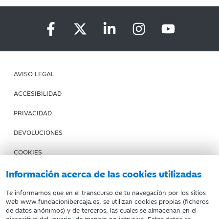
AVISO LEGAL
ACCESIBILIDAD
PRIVACIDAD
DEVOLUCIONES
COOKIES
CONDICIONES DE COMPRA
Información acerca de las cookies utilizadas
IBERCAJA BANCO
Te informamos que en el transcurso de tu navegación por los sitios
web www.fundacionibercaja.es, se utilizan cookies propias (ficheros
de datos anónimos) y de terceros, las cuales se almacenan en el
Fundación Bancaria Ibercaja. C.I.F. G-50000652.
dispositivo del usuario, de manera no intrusiva. Estos datos se