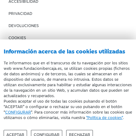
ACCESIBILIDAD
PRIVACIDAD
DEVOLUCIONES
COOKIES
CONDICIONES DE COMPRA
Información acerca de las cookies utilizadas
IBERCAJA BANCO
Te informamos que en el transcurso de tu navegación por los sitios
web www.fundacionibercaja.es, se utilizan cookies propias (ficheros
de datos anónimos) y de terceros, las cuales se almacenan en el
Fundación Bancaria Ibercaja. C.I.F. G-50000652.
dispositivo del usuario, de manera no intrusiva. Estos datos se
utilizan exclusivamente para habilitar y estudiar algunas interacciones
Inscrita en el Registro de Fundaciones del Mº de Educación,
de la navegación en un sitio Web, y acumulan datos que pueden ser
Cultura y Deporte con el nº 1689.
actualizados y recuperados.
Domicilio social: Joaquín Costa, 13. 50001 Zaragoza.
Puedes aceptar el uso de todas las cookies pulsando el botón
“ACEPTAR” o configurar o rechazar su uso pulsando en el botón
“
CONFIGURAR
". Para conocer más información sobre las cookies que
utilizamos o cómo eliminarlas, visita nuestra
"Política de cookies"
.
ACEPTAR
CONFIGURAR
RECHAZAR