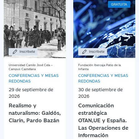
GRATUITA
Inscríbete
Inscríbete
Universidad Camilo José Cela –
Fundación Ibercaja Patio de la
Campus Castellana
Infanta
CONFERENCIAS Y MESAS
CONFERENCIAS Y MESAS
REDONDAS
REDONDAS
29 de septiembre de
30 de septiembre de
2026
2026
Realismo y
Comunicación
naturalismo: Galdós,
estratégica
Clarín, Pardo Bazán
OTAN,UE y España.
Las Operaciones de
Información