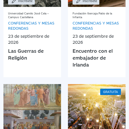
Inscríbete
Inscríbete
Universidad Camilo José Cela –
Fundación Ibercaja Patio de la
Campus Castellana
Infanta
CONFERENCIAS Y MESAS
CONFERENCIAS Y MESAS
REDONDAS
REDONDAS
23 de septiembre de
23 de septiembre de
2026
2026
Las Guerras de
Encuentro con el
Religión
embajador de
Irlanda
GRATUITA