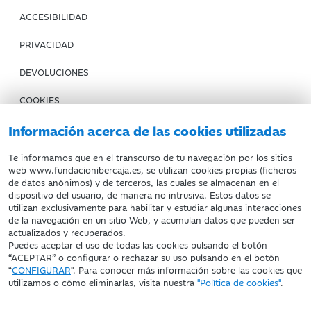
ACCESIBILIDAD
PRIVACIDAD
DEVOLUCIONES
COOKIES
CONDICIONES DE COMPRA
Información acerca de las cookies utilizadas
IBERCAJA BANCO
Te informamos que en el transcurso de tu navegación por los sitios
web www.fundacionibercaja.es, se utilizan cookies propias (ficheros
de datos anónimos) y de terceros, las cuales se almacenan en el
Fundación Bancaria Ibercaja. C.I.F. G-50000652.
dispositivo del usuario, de manera no intrusiva. Estos datos se
utilizan exclusivamente para habilitar y estudiar algunas interacciones
Inscrita en el Registro de Fundaciones del Mº de Educación,
de la navegación en un sitio Web, y acumulan datos que pueden ser
Cultura y Deporte con el nº 1689.
actualizados y recuperados.
Domicilio social: Joaquín Costa, 13. 50001 Zaragoza.
Puedes aceptar el uso de todas las cookies pulsando el botón
“ACEPTAR” o configurar o rechazar su uso pulsando en el botón
“
CONFIGURAR
". Para conocer más información sobre las cookies que
utilizamos o cómo eliminarlas, visita nuestra
"Política de cookies"
.