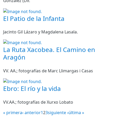
González (Dir.
El Patio de la Infanta
Jacinto Gil Lázaro y Magdalena Lasala.
La Ruta Xacobea. El Camino en
Aragón
VV. AA.; fotografías de Marc Llimargas i Casas
Ebro: El río y la vida
VV.AA.; fotografías de Xurxo Lobato
« primera
‹ anterior
1
2
3
siguiente ›
última »