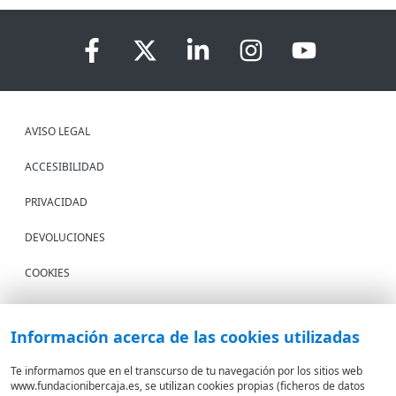
AVISO LEGAL
ACCESIBILIDAD
PRIVACIDAD
DEVOLUCIONES
COOKIES
CONDICIONES DE COMPRA
Información acerca de las cookies utilizadas
IBERCAJA BANCO
Te informamos que en el transcurso de tu navegación por los sitios web
www.fundacionibercaja.es, se utilizan cookies propias (ficheros de datos
Fundación Bancaria Ibercaja. C.I.F. G-50000652.