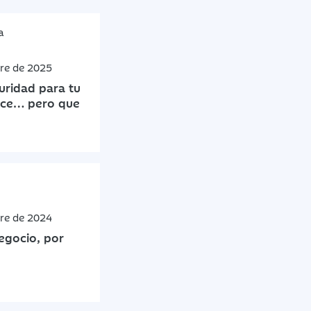
a
bre de 2025
uridad para tu
ece… pero que
bre de 2024
egocio, por