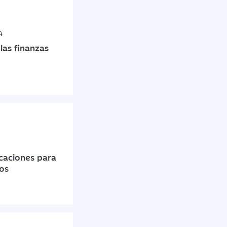
4
las finanzas
icaciones para
os