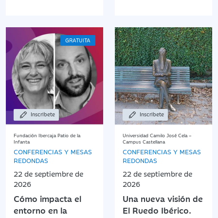
GRATUITA
Inscríbete
Inscríbete
Fundación Ibercaja Patio de la
Universidad Camilo José Cela –
Infanta
Campus Castellana
CONFERENCIAS Y MESAS
CONFERENCIAS Y MESAS
REDONDAS
REDONDAS
22 de septiembre de
22 de septiembre de
2026
2026
Cómo impacta el
Una nueva visión de
entorno en la
El Ruedo Ibérico.