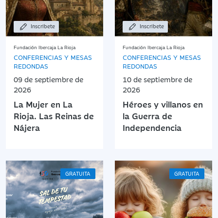
Inscríbete
Inscríbete
Fundación Ibercaja La Rioja
Fundación Ibercaja La Rioja
CONFERENCIAS Y MESAS
CONFERENCIAS Y MESAS
REDONDAS
REDONDAS
09 de septiembre de
10 de septiembre de
2026
2026
La Mujer en La
Héroes y villanos en
Rioja. Las Reinas de
la Guerra de
Nájera
Independencia
GRATUITA
GRATUITA