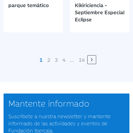
parque temático
Kikiriciencia -
Septiembre Especial
Eclipse
1
2
3
4
...
14
Mantente informado
Suscríbete a nuestra newsletter y mantente
informado de las actividades y eventos de
Fundación Ibercaja.