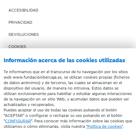
ACCESIBILIDAD
PRIVACIDAD
DEVOLUCIONES
COOKIES
CONDICIONES DE COMPRA
Información acerca de las cookies utilizadas
IBERCAJA BANCO
Te informamos que en el transcurso de tu navegación por los sitios
web www.fundacionibercaja.es, se utilizan cookies propias (ficheros
de datos anónimos) y de terceros, las cuales se almacenan en el
Fundación Bancaria Ibercaja. C.I.F. G-50000652.
dispositivo del usuario, de manera no intrusiva. Estos datos se
utilizan exclusivamente para habilitar y estudiar algunas interacciones
Inscrita en el Registro de Fundaciones del Mº de Educación,
de la navegación en un sitio Web, y acumulan datos que pueden ser
Cultura y Deporte con el nº 1689.
actualizados y recuperados.
Domicilio social: Joaquín Costa, 13. 50001 Zaragoza.
Puedes aceptar el uso de todas las cookies pulsando el botón
“ACEPTAR” o configurar o rechazar su uso pulsando en el botón
“
CONFIGURAR
". Para conocer más información sobre las cookies que
utilizamos o cómo eliminarlas, visita nuestra
"Política de cookies"
.